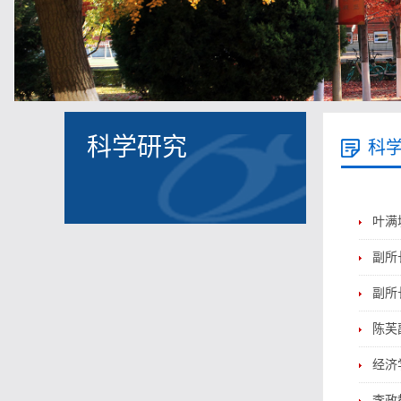
科学研究
科
叶满
副所
副所长陈
陈芙
经济
李政